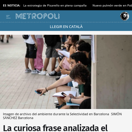
ES NOTICIA:
La estrategia de Pisarello en plena campaña
Nuevo pulmón verde en Po
LLEGIR EN CATALÀ
Pásate al MODO AHORRO
Imagen de archivo del ambiente durante la Selectividad en Barcelona
SIMÓN
SÁNCHEZ
Barcelona
La curiosa frase analizada el