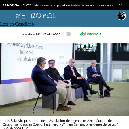
ES NOTICIA:
El CTB quiebra marcado por el escándalo de los abusos sexuales
BCN inv
Leer en Castellano
Pásate al MODO AHORRO
Lluís Sala, vicepresidente de la Asociación de Ingenieros Aeronáuticos de
Catalunya; Joaquim Coello, ingeniero y William Carnes, presidente de Leitat /
SIMÓN SÁNCHEZ