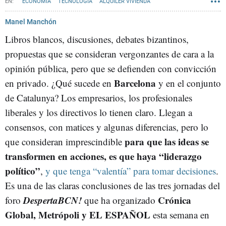
ECONOMÍA
TECNOLOGÍA
ALQUILER VIVIENDA
EL PRAT DE LLOBREGAT
DESPERTA BCN!
Manel Manchón
Libros blancos, discusiones, debates bizantinos,
propuestas que se consideran vergonzantes de cara a la
opinión pública, pero que se defienden con convicción
Barcelona
en privado. ¿Qué sucede en
y en el conjunto
de Catalunya? Los empresarios, los profesionales
liberales y los directivos lo tienen claro. Llegan a
consensos, con matices y algunas diferencias, pero lo
para que las ideas se
que consideran imprescindible
transformen en acciones, es que haya “liderazgo
político”
,
y que tenga “valentía” para tomar decisiones
.
Es una de las claras conclusiones de las tres jornadas del
DespertaBCN!
Crónica
foro
que ha organizado
Global, Metrópoli y EL ESPAÑOL
esta semana en