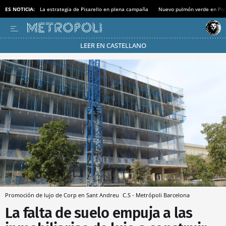
ES NOTICIA:
La estrategia de Pisarello en plena campaña
Nuevo pulmón verde en Po
LEER EN CASTELLANO
Pásate al MODO AHORRO
Promoción de lujo de Corp en Sant Andreu
C.S - Metrópoli
Barcelona
La falta de suelo empuja a las