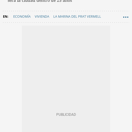
será la ciudad dentro de 25 años
ECONOMÍA
VIVIENDA
LA MARINA DEL PRAT VERMELL
LA CLOTA
LA SAGRERA
SANT ANDREU DE PALOMAR
ALQUILER VIVIENDA
VIVIENDAS