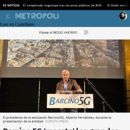
ES NOTICIA:
El ‘complicado’ engranaje tras los pisos públicos de BCN
El Síndic recha
Leer en Castellano
Pásate al MODO AHORRO
El presidente de la asociación Barcino5G, Alberto Fernández, durante la
presentación de la entidad
EUROPA PRESS