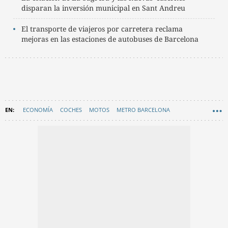
disparan la inversión municipal en Sant Andreu
El transporte de viajeros por carretera reclama
mejoras en las estaciones de autobuses de Barcelona
ECONOMÍA
COCHES
MOTOS
METRO BARCELONA
TRANSPORTE
RODALIES
URBANISMO
AYUNTAMIENTO DE BARCELONA
GRAN BARCELONA
EN CATALÀ
FERROCARRILS DE LA GENERALITAT (FGC)