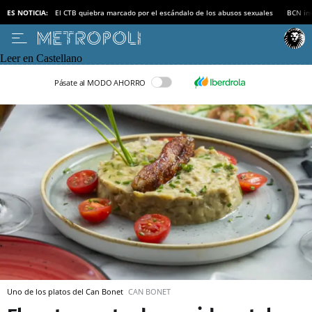
ES NOTICIA:
El CTB quiebra marcado por el escándalo de los abusos sexuales
BCN inv
Leer en Castellano
Pásate al MODO AHORRO
Uno de los platos del Can Bonet
CAN BONET