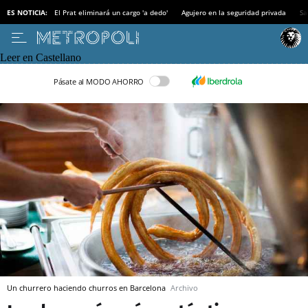
ES NOTICIA:
El Prat eliminará un cargo 'a dedo'
Agujero en la seguridad privada
Sa
Leer en Castellano
Pásate al MODO AHORRO
Un churrero haciendo churros en Barcelona
Archivo