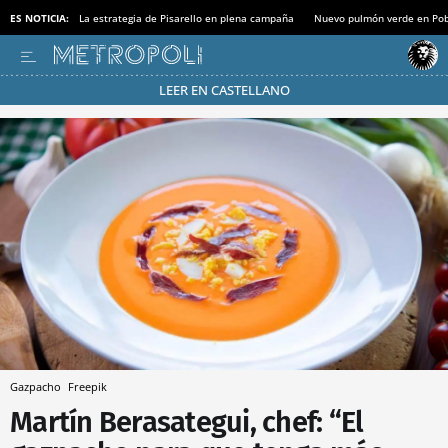
ES NOTICIA:
La estrategia de Pisarello en plena campaña
Nuevo pulmón verde en Po
LEER EN CASTELLANO
Pásate al MODO AHORRO
Gazpacho
Freepik
Martín Berasategui, chef: “El