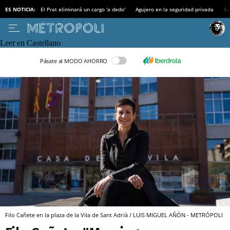
ES NOTICIA:
El Prat eliminará un cargo 'a dedo'
Agujero en la seguridad privada
Sa
Leer en Castellano
Pásate al MODO AHORRO
Filo Cañete en la plaza de la Vila de Sant Adrià / LUIS MIGUEL AÑÓN - METRÓPOLI