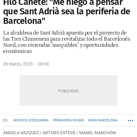
Filo Cañete: "Me niego a pensar
que Sant Adrià sea la periferia de
Barcelona"
La alcaldesa de Sant Adrià apuesta por el proyecto de
las Tres Chimeneas para revitalizar todo el Barcelonès
Nord, con viviendas "asequibles" y oportunidades
económicas
26 marzo, 2023
00:00
MOSSOS D'ESQUADRA
PRIMAVERA SOUND
GRAN BARCELONA
ENTREVISTAS BARCELONA
SANT ADRIÀ DE BESÒS
FILO CAÑETE
ÁNGELA VÁZQUEZ / ARTURO ESTEVE / MANEL MANCHÓN