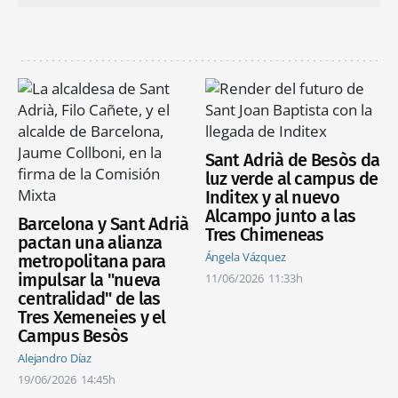
Sant Adrià de Besòs da
luz verde al campus de
Inditex y al nuevo
Alcampo junto a las
Barcelona y Sant Adrià
Tres Chimeneas
pactan una alianza
Ángela Vázquez
metropolitana para
impulsar la "nueva
11/06/2026
11:33h
centralidad" de las
Tres Xemeneies y el
Campus Besòs
Alejandro Díaz
19/06/2026
14:45h