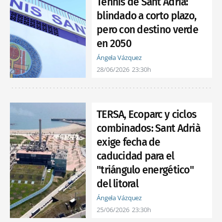
Tennis de Sant Adrià:
blindado a corto plazo,
pero con destino verde
en 2050
Ángela Vázquez
28/06/2026
23:30h
TERSA, Ecoparc y ciclos
combinados: Sant Adrià
exige fecha de
caducidad para el
"triángulo energético"
del litoral
Ángela Vázquez
25/06/2026
23:30h