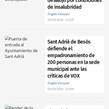
desalojo por condiciones
de insalubridad
Ángela Vázquez
25/03/2026
10:22h
Sant Adrià de Besòs
defiende el
empadronamiento de
200 personas en la sede
municipal ante las
críticas de VOX
Ángela Vázquez
06/03/2026
23:30h