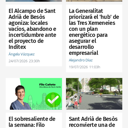
El Alcampo de Sant
La Generalitat
Adrià de Besòs
priorizará el 'hub' de
agoniza: locales
las Tres Xemeneies
vacíos, abandono e
con un plan
incertidumbre ante
energético para
el proyecto de
asegurar el
Inditex
desarrollo
empresarial
Ángela Vázquez
Alejandro Díaz
24/07/2026
23:30h
19/07/2026
11:03h
El sobresaliente de
Sant Adrià de Besòs
la semana: Filo
reconvierte una de