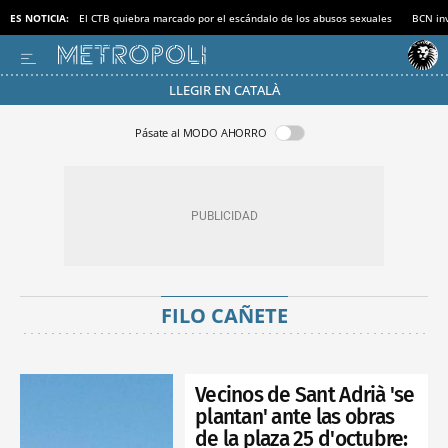
ES NOTICIA:
El CTB quiebra marcado por el escándalo de los abusos sexuales
BCN inv
LLEGIR EN CATALÀ
Pásate al MODO AHORRO
FILO CAÑETE
Vecinos de Sant Adrià 'se
plantan' ante las obras
de la plaza 25 d'octubre: