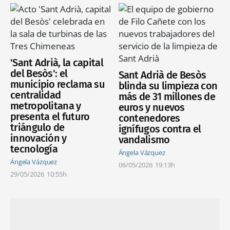
'Sant Adrià, la capital
del Besòs': el
Sant Adrià de Besòs
municipio reclama su
blinda su limpieza con
centralidad
más de 31 millones de
metropolitana y
euros y nuevos
presenta el futuro
contenedores
triángulo de
ignífugos contra el
innovación y
vandalismo
tecnología
Ángela Vázquez
Ángela Vázquez
06/05/2026
19:13h
29/05/2026
10:55h