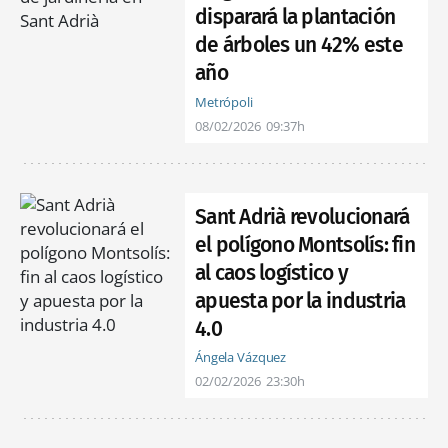
disparará la plantación
de árboles un 42% este
año
Metrópoli
08/02/2026
09:37h
Sant Adrià revolucionará
el polígono Montsolís: fin
al caos logístico y
apuesta por la industria
4.0
Ángela Vázquez
02/02/2026
23:30h