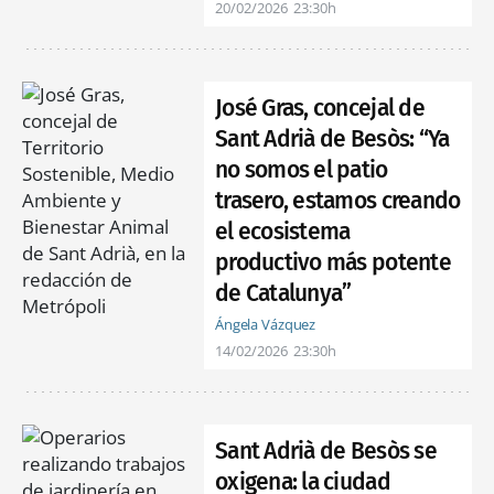
20/02/2026
23:30h
José Gras, concejal de
Sant Adrià de Besòs: “Ya
no somos el patio
trasero, estamos creando
el ecosistema
productivo más potente
de Catalunya”
Ángela Vázquez
14/02/2026
23:30h
Sant Adrià de Besòs se
oxigena: la ciudad