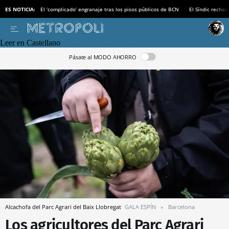
ES NOTICIA:
El ‘complicado’ engranaje tras los pisos públicos de BCN
El Síndic recha
Leer en Castellano
Pásate al MODO AHORRO
Alcachofa del Parc Agrari del Baix Llobregat
GALA ESPÍN
Barcelona
Los agricultores del Parc Agrari