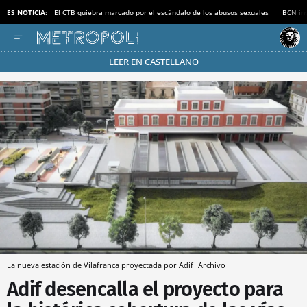
ES NOTICIA:
El CTB quiebra marcado por el escándalo de los abusos sexuales
BCN inv
LEER EN CASTELLANO
Pásate al MODO AHORRO
La nueva estación de Vilafranca proyectada por Adif
Archivo
Adif desencalla el proyecto para