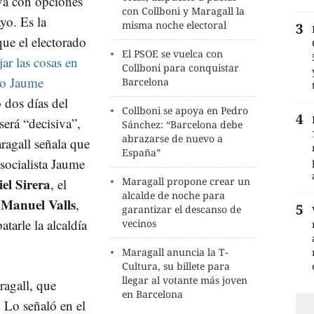
rva con opciones
con Collboni y Maragall la
yo. Es la
misma noche electoral
que el electorado
El PSOE se vuelca con
jar las cosas en
Collboni para conquistar
 o Jaume
Barcelona
 dos días del
Collboni se apoya en Pedro
será “decisiva”,
Sánchez: “Barcelona debe
abrazarse de nuevo a
ragall señala que
España”
 socialista Jaume
el Sirera
Maragall propone crear un
, el
alcalde de noche para
 Manuel Valls
,
garantizar el descanso de
tarle la alcaldía
vecinos
Maragall anuncia la T-
Cultura, su billete para
llegar al votante más joven
ragall, que
en Barcelona
. Lo señaló en el