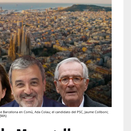
 de Barcelona en Comú, Ada Colau; el candidato del PSC, Jaume Collboni;
 (MA)