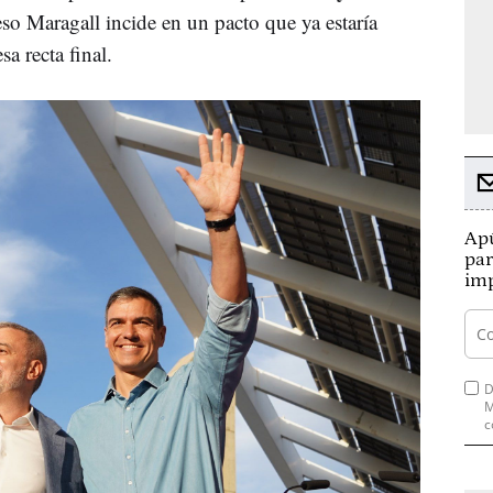
eso Maragall incide en un pacto que ya estaría
sa recta final.
Apú
par
imp
D
M
c