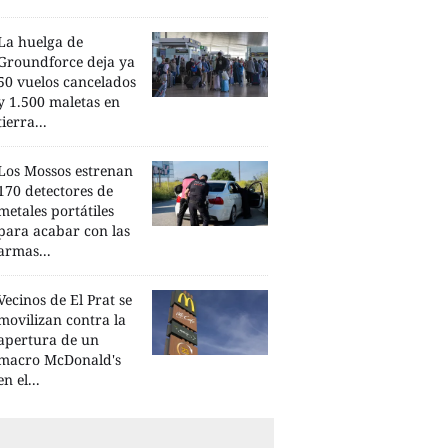
La huelga de
Groundforce deja ya
50 vuelos cancelados
y 1.500 maletas en
tierra...
Los Mossos estrenan
170 detectores de
metales portátiles
para acabar con las
armas...
Vecinos de El Prat se
movilizan contra la
apertura de un
macro McDonald's
en el...