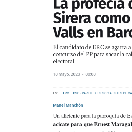
La profecía 
Sirera como
Valls en Bar
El candidato de ERC se agarra a 
concurso del PP para sacar la ca
electoral
10 mayo, 2023
00:00
ERC
PSC - PARTIT DELS SOCIALISTES DE C
JXCAT
JAUME COLLBONI
XAVIER TRIAS
Manel Manchón
Un aliciente para la parroquia de E
acicate para que Ernest Maragal