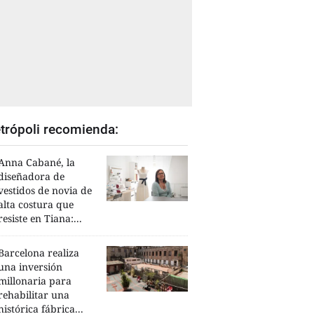
trópoli recomienda:
Anna Cabané, la
diseñadora de
vestidos de novia de
alta costura que
resiste en Tiana:...
Barcelona realiza
una inversión
millonaria para
rehabilitar una
histórica fábrica...