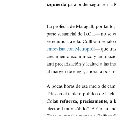
izquierda
para poder seguir en la
La profecía de Maragall, por tanto,
parte sustancial de JxCat— no se 
se renuncia a ella. Collboni señaló 
entrevista con Metrópoli
— que traz
crecimiento económico y ampliación
anti precarización y lealtad a las i
al margen de elegir, ahora, a posibl
A pocas horas de ese inicio de camp
Trias en el tablero político de la ci
refuerza, precisamente, a 
Colau
electoral muy sólido”. A Colau “n
Trias, ni mucho menos a Collboni”,