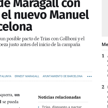
de Maragall con
 el nuevo Manuel
celona
un posible pacto de Trias con Collboni y el
beza justo antes del inicio de la campaña
Me
ATALUNYA
ERNEST MARAGALL
AYUNTAMIENTO DE BARCELONA
un
squerra,
Noticias relacionadas
l
se pueda
Trias, dispuesto a pactar