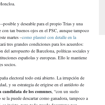
 Moncloa.
 --posible y deseable para el propio Trias y una
ve con tan buenos ojos en el PSC, aunque tampoco
este martes –
como plasmó con detalle en la
ará tres grandes condiciones para los acuerdos:
 del aeropuerto de Barcelona, políticas sociales y
nstituciones españolas y europeas. Ello le mantiene
es socios.
aña electoral todo está abierto. La irrupción de
udad, y su estrategia de erigirse en el antídoto de
la candidata de los comunes
, “con un suelo
o se la puede descartar como ganadora, tampoco a
 se insiste, pero todo puede decantarse por