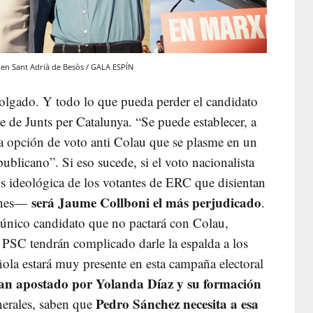
 en Sant Adrià de Besòs / GALA ESPÍN
olgado. Y todo lo que pueda perder el candidato
 de Junts per Catalunya. “Se puede establecer, a
 opción de voto anti Colau que se plasme en un
ublicano”. Si eso sucede, si el voto nacionalista
nos ideológica de los votantes de ERC que disientan
será Jaume Collboni el más perjudicado
munes—
.
el único candidato que no pactará con Colau,
PSC tendrán complicado darle la espalda a los
ñola estará muy presente en esta campaña electoral
an apostado por Yolanda Díaz y su formación
Pedro Sánchez necesita a esa
nerales, saben que