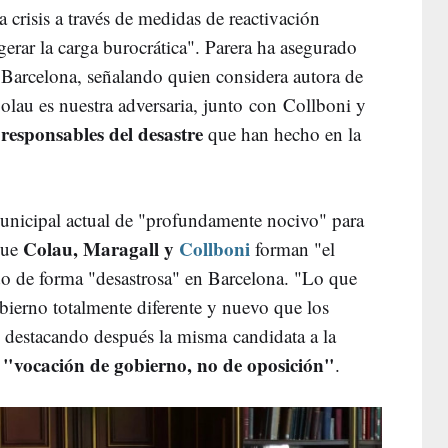
 crisis a través de medidas de reactivación
erar la carga burocrática". Parera ha asegurado
e Barcelona, señalando quien considera autora de
Colau es nuestra adversaria, junto con Collboni y
responsables del desastre
s
que han hecho en la
municipal actual de "profundamente nocivo" para
Colau, Maragall y
Collboni
que
forman "el
do de forma "desastrosa" en Barcelona. "Lo que
erno totalmente diferente y nuevo que los
 destacando después la misma candidata a la
"vocación de gobierno, no de oposición"
n
.