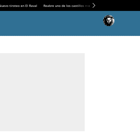
Nuevo tiroteo en El Raval
Reabre uno de los castillos medievales más espectaculares