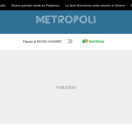
paña
Nuevo pulmón verde en Poblenou
La Gran Barcelona cede solares al Govern
Pásate al MODO AHORRO