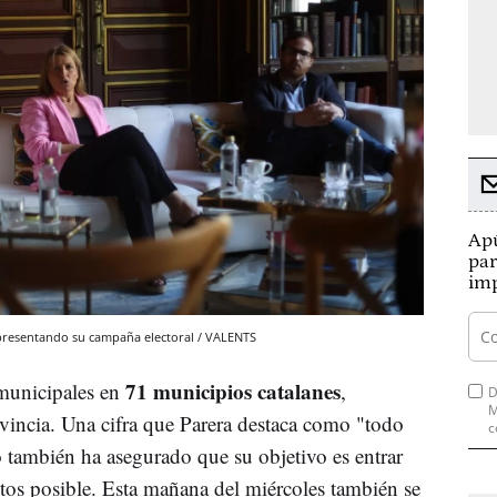
Apú
par
imp
, presentando su campaña electoral / VALENTS
71 municipios catalanes
 municipales en
,
D
M
rovincia. Una cifra que Parera destaca como "todo
c
o también ha asegurado que su objetivo es entrar
os posible. Esta mañana del miércoles también se