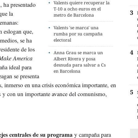
Valents quiere recuperar la
a
, ha presentado
T-10 a ocho euros en el
que la
metro de Barcelona
semanas:
Valents 'se marca' una
n eslogan que,
rumba por su campaña
 medios, se ha
electoral
esidente de los
Anna Grau se marca un
Make America
Albert Rivera y posa
desnuda para salvar a Cs
aña ideal para
en Barcelona
eagan se presenta
s, inmerso en una crisis económica importante, en
tas y con un importante avance del comunismo,
ejes centrales de su programa
y campaña para