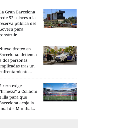
La Gran Barcelona
cede 52 solares a la
reserva pública del
Govern para
construir...
Nuevo tiroteo en
Barcelona: detienen
a dos personas
implicadas tras un
enfrentamiento...
Sirera exige
"firmeza" a Collboni
e Illa para que
Barcelona acoja la
final del Mundial...