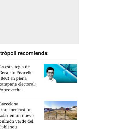
trópoli recomienda:
La estrategia de
Gerardo Pisarello
(BeC) en plena
campaña electoral:
“Aprovecha...
Barcelona
transformará un
solar en un nuevo
pulmón verde del
Poblenou