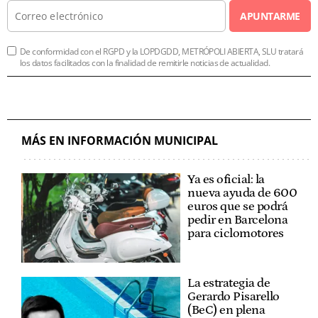
APUNTARME
De conformidad con el RGPD y la LOPDGDD, METRÓPOLI ABIERTA, SLU tratará
los datos facilitados con la finalidad de remitirle noticias de actualidad.
MÁS EN INFORMACIÓN MUNICIPAL
Ya es oficial: la
nueva ayuda de 600
euros que se podrá
pedir en Barcelona
para ciclomotores
La estrategia de
Gerardo Pisarello
(BeC) en plena