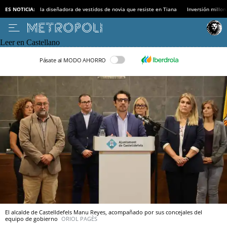
ES NOTICIA:
la diseñadora de vestidos de novia que resiste en Tiana
Inversión millon
Leer en Castellano
Pásate al MODO AHORRO
El alcalde de Castelldefels Manu Reyes, acompañado por sus concejales del
equipo de gobierno
ORIOL PAGÈS