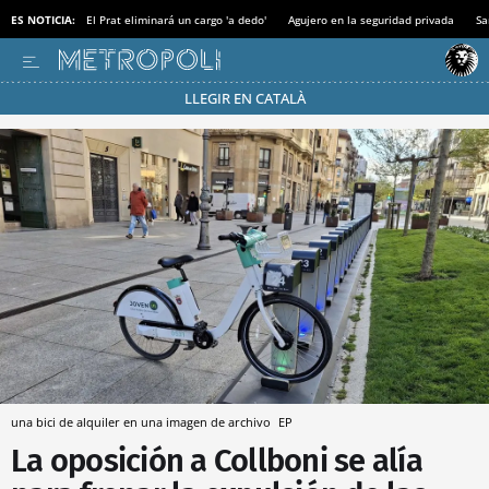
ES NOTICIA:
El Prat eliminará un cargo 'a dedo'
Agujero en la seguridad privada
Sa
LLEGIR EN CATALÀ
Pásate al MODO AHORRO
una bici de alquiler en una imagen de archivo
EP
La oposición a Collboni se alía