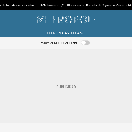
o de los abusos sexuales
BCN invierte 1,7 millones en su Escuela de Segundas Oportunid
LEER EN CASTELLANO
Pásate al MODO AHORRO