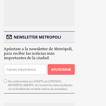
NEWSLETTER METROPOLI
Apúntate a la newsletter de Metrópoli,
para recibir las noticias más
importantes de la ciudad.
APUNTARME
De conformidad con el RGPD y la LOPDGDD,
METRÓPOLI ABIERTA, SLU tratará los datos facilitados
con la finalidad de remitirle noticias de actualidad.