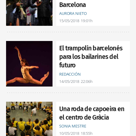
Barcelona
AURORA NIETO
15/05/2018
19:01h
El trampolín barcelonés
para los bailarines del
futuro
REDACCIÓN
14/05/2018
22:06h
Una roda de capoeira en
el centro de Gràcia
SONIA MESTRE
10/05/2018
18:55h