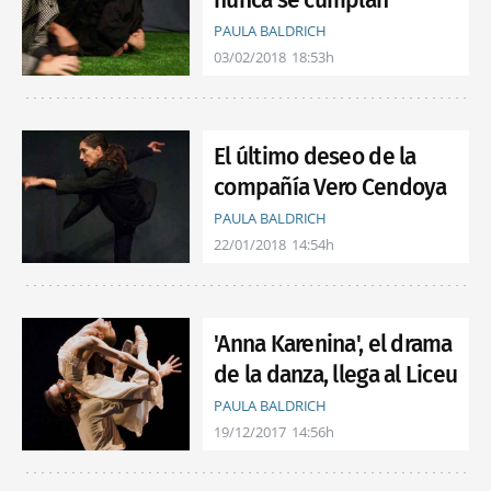
PAULA BALDRICH
03/02/2018
18:53h
El último deseo de la
compañía Vero Cendoya
PAULA BALDRICH
22/01/2018
14:54h
'Anna Karenina', el drama
de la danza, llega al Liceu
PAULA BALDRICH
19/12/2017
14:56h