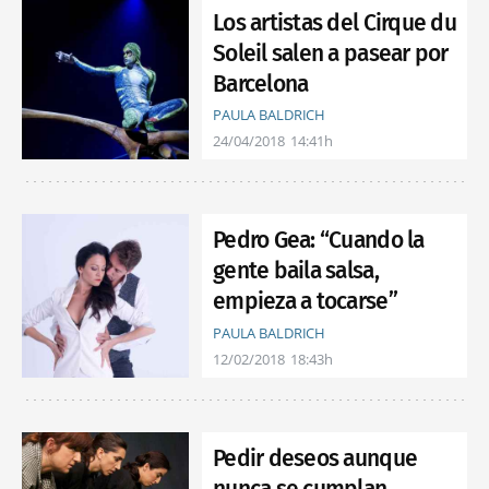
Los artistas del Cirque du
Soleil salen a pasear por
Barcelona
PAULA BALDRICH
24/04/2018
14:41h
Pedro Gea: “Cuando la
gente baila salsa,
empieza a tocarse”
PAULA BALDRICH
12/02/2018
18:43h
Pedir deseos aunque
nunca se cumplan