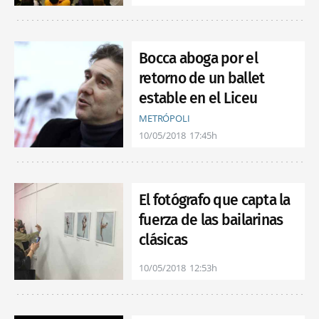
Bocca aboga por el
retorno de un ballet
estable en el Liceu
METRÓPOLI
10/05/2018
17:45h
El fotógrafo que capta la
fuerza de las bailarinas
clásicas
10/05/2018
12:53h