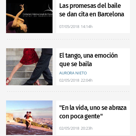
Las promesas del baile
se dan cita en Barcelona
07/05/2018
14:14h
El tango, una emoción
que se baila
AURORA NIETO
02/05/2018
22:04h
"En la vida, uno se abraza
con poca gente"
02/05/2018
20:23h