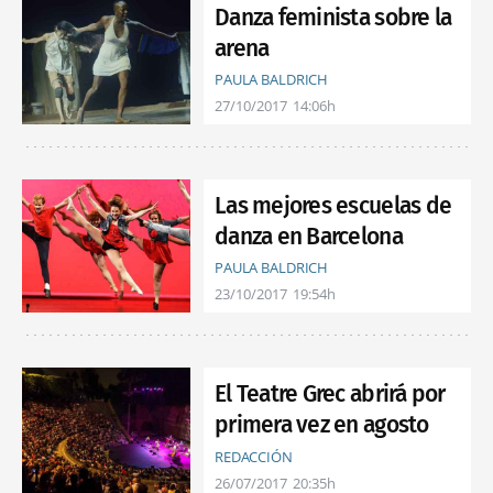
Danza feminista sobre la
arena
PAULA BALDRICH
27/10/2017
14:06h
Las mejores escuelas de
danza en Barcelona
PAULA BALDRICH
23/10/2017
19:54h
El Teatre Grec abrirá por
primera vez en agosto
REDACCIÓN
26/07/2017
20:35h