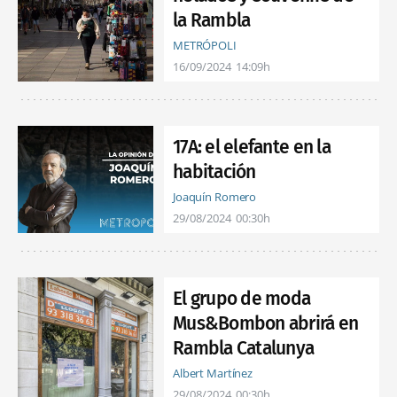
la Rambla
METRÓPOLI
16/09/2024
14:09h
17A: el elefante en la
habitación
Joaquín Romero
29/08/2024
00:30h
El grupo de moda
Mus&Bombon abrirá en
Rambla Catalunya
Albert Martínez
29/08/2024
00:30h