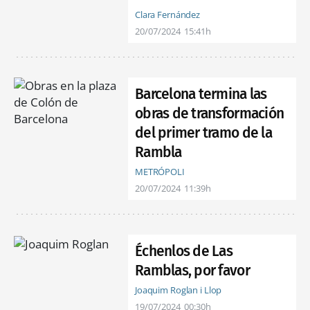
Clara Fernández
20/07/2024
15:41h
Barcelona termina las
obras de transformación
del primer tramo de la
Rambla
METRÓPOLI
20/07/2024
11:39h
Échenlos de Las
Ramblas, por favor
Joaquim Roglan i Llop
19/07/2024
00:30h