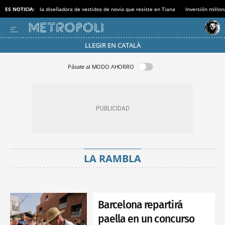
ES NOTICIA:
la diseñadora de vestidos de novia que resiste en Tiana
Inversión millon
LLEGIR EN CATALÀ
Pásate al MODO AHORRO
LA RAMBLA
Barcelona repartirá
paella en un concurso