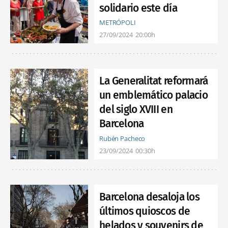
solidario este día
METRÓPOLI
27/09/2024
20:00h
La Generalitat reformará
un emblemático palacio
del siglo XVIII en
Barcelona
Rubén Pacheco
23/09/2024
00:30h
Barcelona desaloja los
últimos quioscos de
helados y souvenirs de