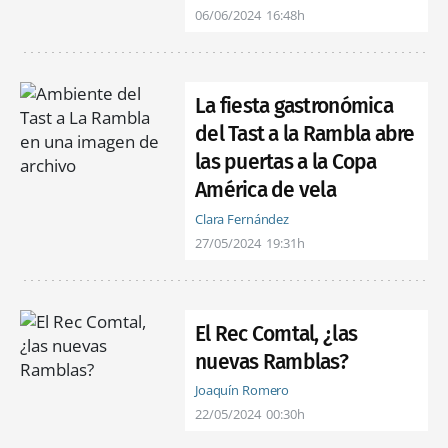
06/06/2024
16:48h
La fiesta gastronómica
del Tast a la Rambla abre
las puertas a la Copa
América de vela
Clara Fernández
27/05/2024
19:31h
El Rec Comtal, ¿las
nuevas Ramblas?
Joaquín Romero
22/05/2024
00:30h