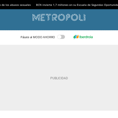
o de los abusos sexuales
BCN invierte 1,7 millones en su Escuela de Segundas Oportunid
Pásate al MODO AHORRO