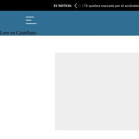
ES NOTICIA:
El CTB quiebra marcado por el escándal
Leer en Castellano