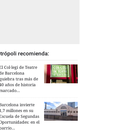
trópoli recomienda:
El Col·legi de Teatre
de Barcelona
quiebra tras más de
40 años de historia
marcado...
Barcelona invierte
1,7 millones en su
Escuela de Segundas
Oportunidades: en el
barrio...