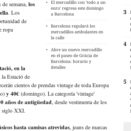
El mercadillo con 'todo a un
los
fin de semana,
euro' regresa este domingo
ella
. Los
a Barcelona
portunidad de
Barcelona regulará los
e ropa
mercadillos ambulantes en
la calle
Abre un nuevo mercadillo
en el paseo de Gràcia de
Barcelona: horario y
tació, en la
detalles
a la Estació de
ecerán cientos de prendas vintage de toda Europa
y 40€
do)
(domingo). La categoría 'vintage'
00 años de antigüedad
, desde vestimenta de los
l siglo XXI.
lásicos hasta camisas atrevidas
, jeans de marcas