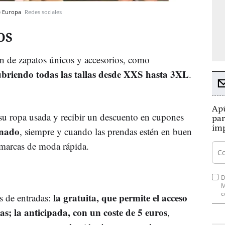
de Europa
Redes sociales
OS
n de zapatos únicos y accesorios, como
ubriendo todas las tallas desde XXS hasta 3XL
.
Apú
 su ropa usada y recibir un descuento en cupones
par
imp
onado
, siempre y cuando las prendas estén en buen
 marcas de moda rápida.
D
M
c
la gratuita, que permite el acceso
s de entradas:
ias; la anticipada, con un coste de 5 euros
,