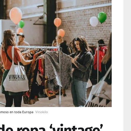
 famoso en toda Europa
Vinokilo
e ropa ‘vintage’