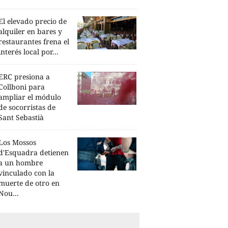
El elevado precio de
alquiler en bares y
restaurantes frena el
interés local por...
ERC presiona a
Collboni para
ampliar el módulo
de socorristas de
Sant Sebastià
Los Mossos
d'Esquadra detienen
a un hombre
vinculado con la
muerte de otro en
Nou...