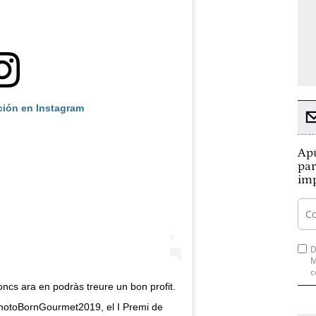
ción en Instagram
Apú
par
imp
D
M
c
oncs ara en podràs treure un bon profit.
PhotoBornGourmet2019, el I Premi de