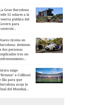
La Gran Barcelona
cede 52 solares a la
reserva pública del
Govern para
construir...
Nuevo tiroteo en
Barcelona: detienen
a dos personas
implicadas tras un
enfrentamiento...
Sirera exige
"firmeza" a Collboni
e Illa para que
Barcelona acoja la
final del Mundial...