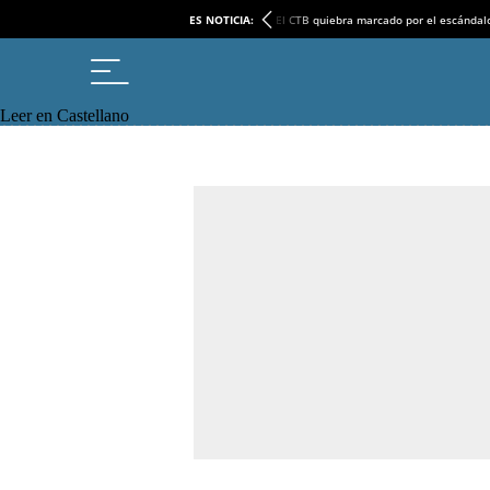
ES NOTICIA:
El CTB quiebra marcado por el escándal
Leer en Castellano