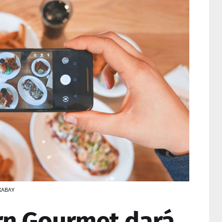
IXABAY
rn Gourmet dará