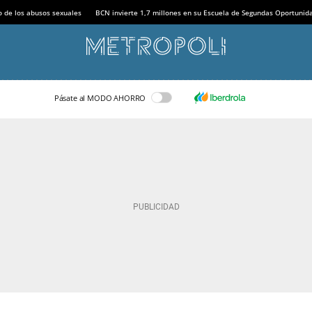
o de los abusos sexuales
BCN invierte 1,7 millones en su Escuela de Segundas Oportunid
Pásate al MODO AHORRO