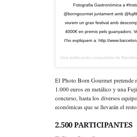
Fotografia Gastronòmica a #Inst
@borngourmet juntament amb @fujifilmx
viurem un gran festival amb descompte
4000€ en premis pels guanyadors. Vol
t'ho expliquem a: http://www.barcel
Una publicación compartida de
Barcel
El Photo Born Gourmet pretende r
1.000 euros en metálico y una Fuj
concurso, hasta los diversos equipo
económicas
que se llevarán el rest
2.500 PARTICIPANTES