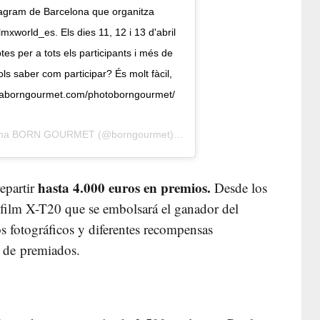
agram de Barcelona que organitza
world_es. Els dies 11, 12 i 13 d'abril
s per a tots els participants i més de
s saber com participar? És molt fàcil,
onaborngourmet.com/photoborngourmet/
ona BORN GOURMET
(@borngourmet) el
25 Mar, 2019 a las 11:02 PD
hasta 4.000 euros en premios.
epartir
Desde los
ifilm X-T20 que se embolsará el ganador del
s fotográficos y diferentes recompensas
o de premiados.