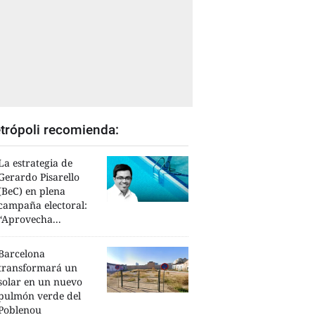
trópoli recomienda:
La estrategia de
Gerardo Pisarello
(BeC) en plena
campaña electoral:
“Aprovecha...
Barcelona
transformará un
solar en un nuevo
pulmón verde del
Poblenou