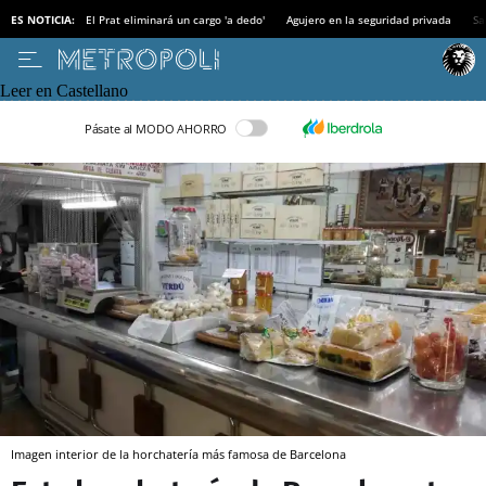
ES NOTICIA:
El Prat eliminará un cargo 'a dedo'
Agujero en la seguridad privada
Sa
Leer en Castellano
Pásate al MODO AHORRO
Imagen interior de la horchatería más famosa de Barcelona