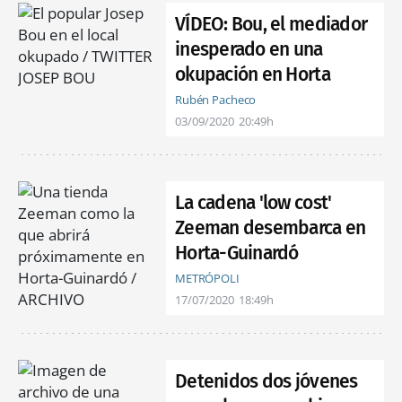
VÍDEO: Bou, el mediador
inesperado en una
okupación en Horta
Rubén Pacheco
03/09/2020
20:49h
La cadena 'low cost'
Zeeman desembarca en
Horta-Guinardó
METRÓPOLI
17/07/2020
18:49h
Detenidos dos jóvenes