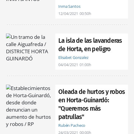
Inma Santos
12/04/2021
00:50h
La isla de las lavanderas
de Horta, en peligro
Elisabet Gonzalez
04/04/2021
01:00h
Oleada de hurtos y robos
en Horta-Guinardó:
"Queremos más
patrullas"
Rubén Pacheco
24/03/2021
00:00h