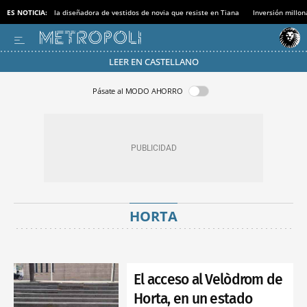
ES NOTICIA:
la diseñadora de vestidos de novia que resiste en Tiana
Inversión millon
LEER EN CASTELLANO
Pásate al MODO AHORRO
HORTA
El acceso al Velòdrom de
Horta, en un estado