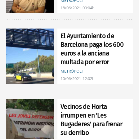
METRÓPOLI
18/06/2021
00:04h
El Ayuntamiento de
Barcelona paga los 600
euros a la anciana
multada por error
METRÓPOLI
10/06/2021
12:02h
Vecinos de Horta
irrumpen en 'Les
Bugaderes' para frenar
su derribo