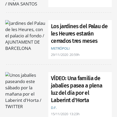
Los jardines del Palau de
les Heures estarán
cerrados tres meses
METRÓPOLI
29/11/2020
20:59h
VÍDEO: Una familia de
jabalíes pasea a plena
luz del día por el
Laberint d'Horta
D.F.
15/11/2020
13:23h