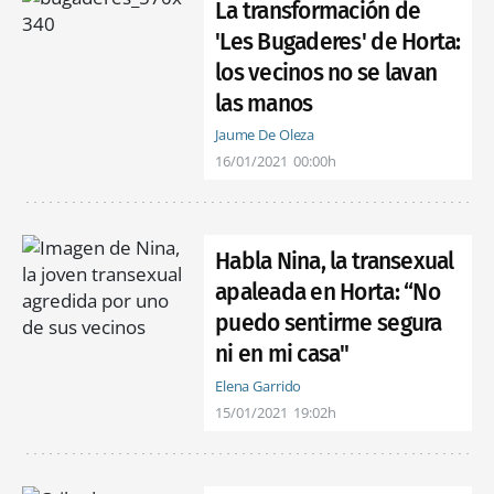
La transformación de
'Les Bugaderes' de Horta:
los vecinos no se lavan
las manos
Jaume De Oleza
16/01/2021
00:00h
Habla Nina, la transexual
apaleada en Horta: “No
puedo sentirme segura
ni en mi casa"
Elena Garrido
15/01/2021
19:02h