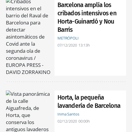
Barcelona amplía los
cribados intensivos en
Horta-Guinardó y Nou
Barris
METRÓPOLI
07/12/2020
13:13h
Horta, la pequeña
lavandería de Barcelona
Inma Santos
02/12/2020
00:00h