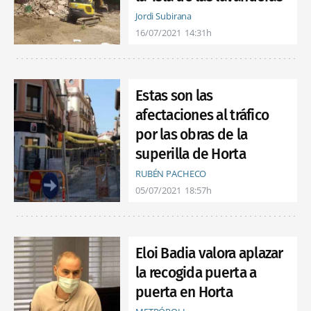
Jordi Subirana
16/07/2021
14:31h
Estas son las
afectaciones al tráfico
por las obras de la
superilla de Horta
RUBÉN PACHECO
05/07/2021
18:57h
Eloi Badia valora aplazar
la recogida puerta a
puerta en Horta