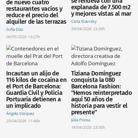
se renueva con una
de nuevo cuatro
explanada de 7.500 m2
restaurantes vacíos y
y mejores vistas al mar
reduce el precio del
alquiler de las terrazas
Carla Stavraky
29/04/2026
23:30h
Sofía Díaz
06/05/2026
14:27h
Incautan un alijo de
Tiziana Domínguez
116 kilos de cocaína en
conquista la 080
el Port de Barcelona:
Barcelona Fashion:
Guardia Civil y Policía
"Hemos reinterpretado
Portuaria detienen a
aquí 50 años de
un implicado
historia para vestir el
presente"
Ángela Vázquez
Júlia Ponsa
29/04/2026
11:46h
16/04/2026
23:30h