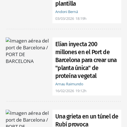
plantilla
Andoni Berná
03/03/2026
18:19h
Elian inyecta 200
millones en el Port de
Barcelona para crear una
"planta única" de
proteína vegetal
Arnau Raimundo
16/02/2026
19:12h
Una grieta en un túnel de
Rubí provoca