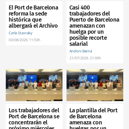
Casi 400
El Port de Barcelona
trabajadores del
reforma la sede
Puerto de Barcelona
histórica que
amenazan con
albergará el Archivo
huelga por un
Carla Stavraky
posible recorte
03/08/2026
11:53h
salarial
Andoni Berná
21/07/2026
21:00h
Los trabajadores del
La plantilla del Port
Port de Barcelona se
de Barcelona
concentrarán el
amenaza con
próximo miércoles
huelgas por un