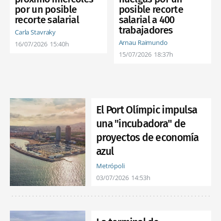
por un posible
posible recorte
recorte salarial
salarial a 400
trabajadores
Carla Stavraky
Arnau Raimundo
16/07/2026
15:40h
15/07/2026
18:37h
El Port Olímpic impulsa
una "incubadora" de
proyectos de economía
azul
Metrópoli
03/07/2026
14:53h