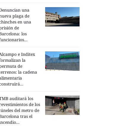
Denuncian una
nueva plaga de
chinches en una
prisión de
Barcelona: los
funcionarios...
Alcampo e Inditex
formalizan la
permuta de
terrenos: la cadena
alimentaria
construirá...
TMB auditará los
revestimientos de los
túneles del metro de
Barcelona tras el
incendio...