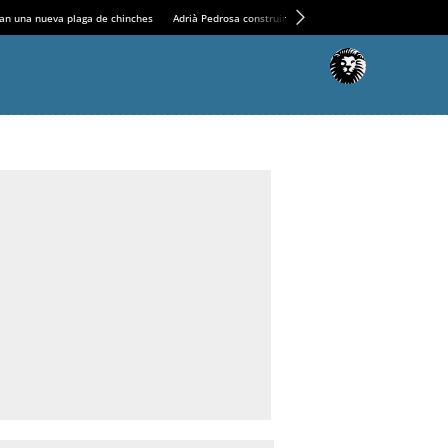
an una nueva plaga de chinches
Adrià Pedrosa construirá la nueva residencia en el Casin