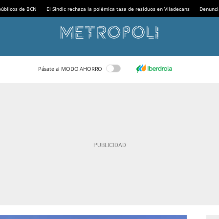
 públicos de BCN
El Síndic rechaza la polémica tasa de residuos en Viladecans
Denunci
Pásate al MODO AHORRO