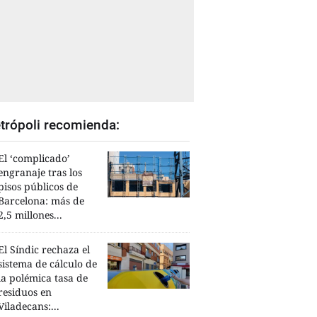
trópoli recomienda:
El ‘complicado’
engranaje tras los
pisos públicos de
Barcelona: más de
2,5 millones...
El Síndic rechaza el
sistema de cálculo de
la polémica tasa de
residuos en
Viladecans:...