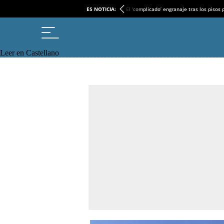
ES NOTICIA:
El ‘complicado’ engranaje tras los pisos
Leer en Castellano