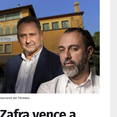
staurante del Tibidabo
 Zafra vence a