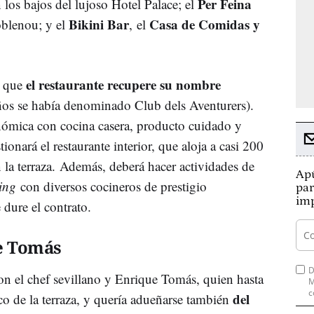
Per Feina
n los bajos del lujoso Hotel Palace; el
Bikini Bar
Casa de Comidas y
oblenou; y el
, el
el restaurante recupere su nombre
e que
ños se había denominado Club dels Aventurers).
nómica con cocina casera, producto cuidado y
onará el restaurante interior, que aloja a casi 200
la terraza.
Además, deberá hacer actividades de
Apú
ing
con diversos cocineros de prestigio
par
imp
 dure el contrato.
ue Tomás
D
ron el chef sevillano y Enrique Tomás, quien hasta
M
c
del
o de la terraza, y quería adueñarse también