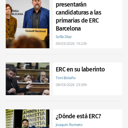
presentarán
candidaturas a las
primarias de ERC
Barcelona
Sofía Díaz
09/03/2026
19:23h
ERC en su laberinto
Toni Bolaño
08/03/2026
23:30h
¿Dónde está ERC?
Joaquín Romero