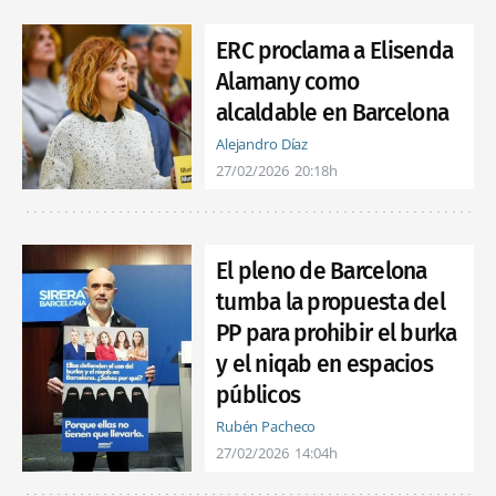
ERC proclama a Elisenda
Alamany como
alcaldable en Barcelona
Alejandro Díaz
27/02/2026
20:18h
El pleno de Barcelona
tumba la propuesta del
PP para prohibir el burka
y el niqab en espacios
públicos
Rubén Pacheco
27/02/2026
14:04h