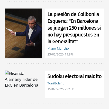
La presión de Collboni a
Esquerra: "En Barcelona
se juegan 250 millones si
no hay presupuestos en
la Generalitat"
Manel Manchón
25/02/2026
19:37h
Sudoku electoral maldito
Toni Bolaño
15/02/2026
23:15h