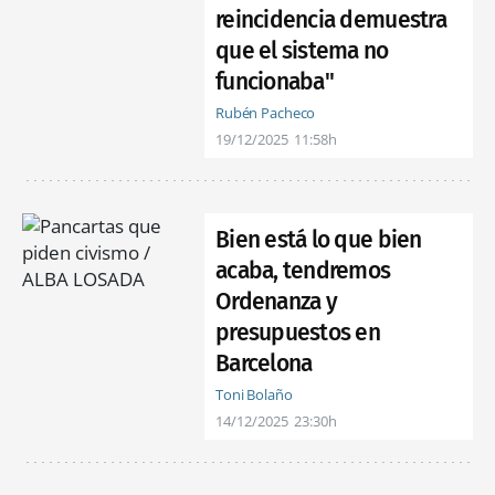
reincidencia demuestra
que el sistema no
funcionaba"
Rubén Pacheco
19/12/2025
11:58h
Bien está lo que bien
acaba, tendremos
Ordenanza y
presupuestos en
Barcelona
Toni Bolaño
14/12/2025
23:30h