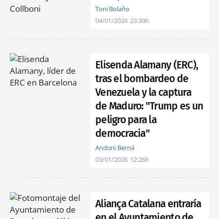
Toni Bolaño
04/01/2026
23:30h
Elisenda Alamany (ERC),
tras el bombardeo de
Venezuela y la captura
de Maduro: "Trump es un
peligro para la
democracia"
Andoni Berná
03/01/2026
12:26h
Aliança Catalana entraría
en el Ayuntamiento de