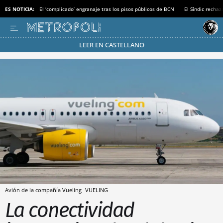
ES NOTICIA:
El ‘complicado’ engranaje tras los pisos públicos de BCN
El Síndic recha
LEER EN CASTELLANO
Pásate al MODO AHORRO
Avión de la compañía Vueling
VUELING
La conectividad